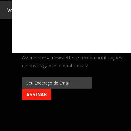
Você está aqui:
Home
.
Assine
ASSINE
NEWSLETTER
Assine nossa newsletter e receba notificações
de novos games e muito mais!
ASSINAR