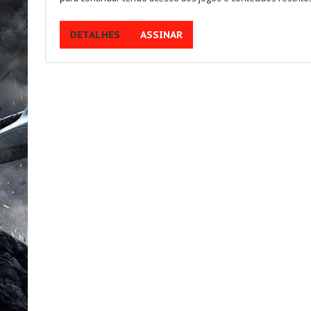
Multijogadores
DETALHES
ASSINAR
MEMBROS
Aventura
ESCOLHA
SEU PAÍS