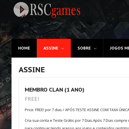
Registre-se
HOME
ASSINE
SOBRE
JOGOS M
Home
Assine
ASSINE
Sobre
Jogos MEMBROS
MEMBRO CLAN (1 ANO)
FREE!
3D
Price: FREE! por 7 dias / APÓS TESTE ASSINE COM TAXA ÚNIC
Ação
Cria sua conta e Teste Grátis por 7 Dias.Após 7 Dias compr
Esporte
para continuar tendo acesso aos jogos e conteúdos restritos