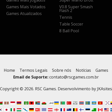
Games Mais Jogados
Super Mario Bros.
Games Mais Votados
V0.8 Super Smash
Flash 2
Games Atualizados
Tennis
Table Soccer
8 Ball Pool
Home
Termos Legais
Sobre nós
Notícias
Games
Email de Suporte:
contato@rscgames.com.br
Copyright © 2026. RSC Games. Desenvolvimento by
JKAsites