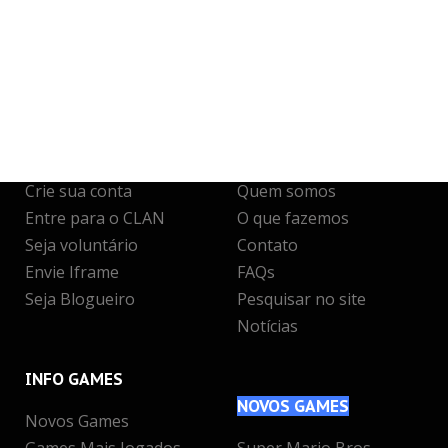
JUNTE-SE
A NÓS
INFO
& SUPORTE
Crie sua conta
Quem somos
Entre para o CLAN
O que fazemos
Seja voluntário
Contato
Envie Iframe
FAQs
Seja Blogueiro
Pesquisar no site
Notícias
INFO
GAMES
NOVOS
GAMES
Novos Games