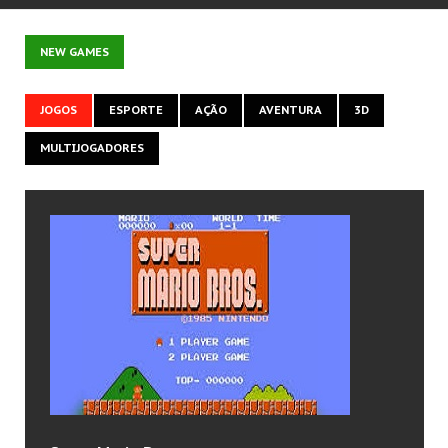
NEW
GAMES
JOGOS
ESPORTE
AÇÃO
AVENTURA
3D
MULTIJOGADORES