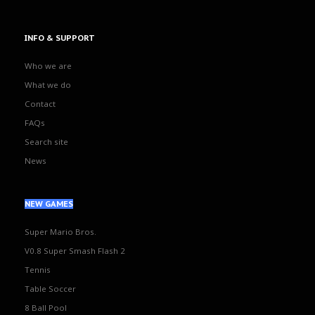
INFO
& SUPPORT
Who we are
What we do
Contact
FAQs
Search site
News
NEW
GAMES
Super Mario Bros.
V0.8 Super Smash Flash 2
Tennis
Table Soccer
8 Ball Pool