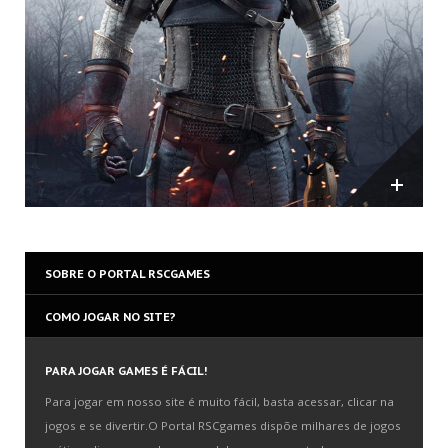
SOBRE O PORTAL RSCGAMES
COMO JOGAR NO SITE?
RSCGAMES: JOGUE NO CELULAR OU COMPUTADOR!
Com sistema
Responsivo
o site RSCgames se adapta a
PARA JOGAR GAMES É FÁCIL!
qualquer dispositivo móvel como seu celular e também no seu
Para jogar em nosso site é muito fácil, basta acessar, clicar na
computador e permite que você jogue seus games preferidos.
jogos e se divertir.O Portal RSCgames dispõe milhares de jogos