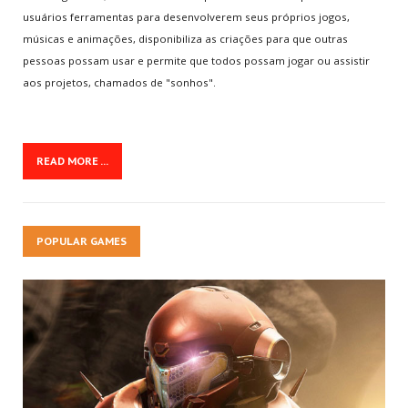
usuários ferramentas para desenvolverem seus próprios jogos,
músicas e animações, disponibiliza as criações para que outras
pessoas possam usar e permite que todos possam jogar ou assistir
aos projetos, chamados de "sonhos".
READ MORE ...
POPULAR
GAMES