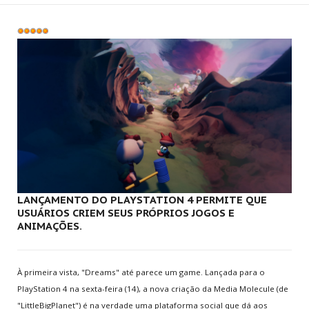
User
Rating:
5
/
5
LANÇAMENTO DO PLAYSTATION 4 PERMITE QUE
USUÁRIOS CRIEM SEUS PRÓPRIOS JOGOS E
ANIMAÇÕES.
À primeira vista, "Dreams" até parece um game. Lançada para o
PlayStation 4 na sexta-feira (14), a nova criação da Media Molecule (de
"LittleBigPlanet") é na verdade uma plataforma social que dá aos