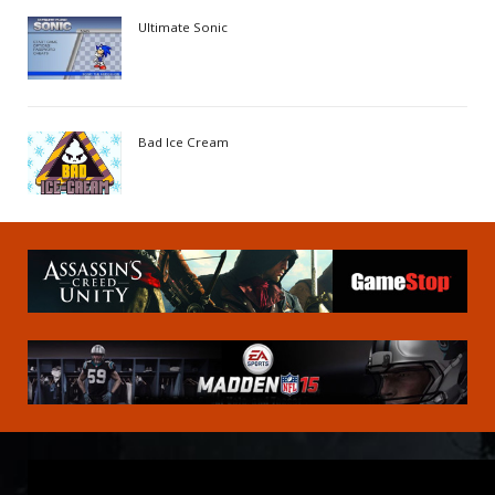
Ultimate Sonic
Bad Ice Cream