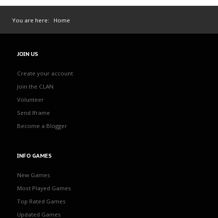
You are here:
Home
JOIN
US
Create your account
Join the CLAN
Volunteer
Send Iframe
Become a Blogger
INFO
GAMES
New Games
Most Played Games
Top Rated Games
Updated Games