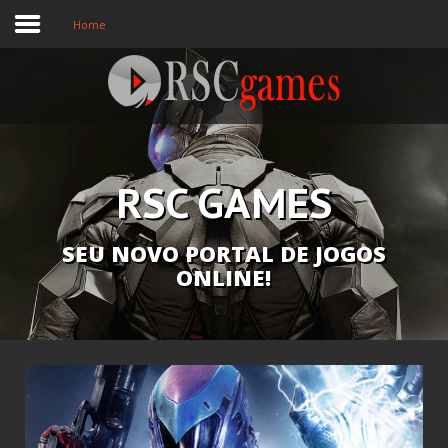
Home
Registre-se
Home
Assine
About Us
Games
3D
Action
Sport