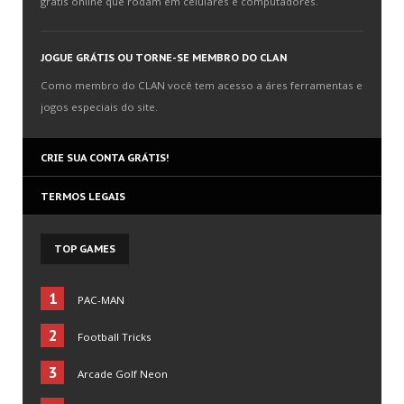
grátis online que rodam em celulares e computadores.
COMO FUNCIONA O SITE RSCGAMES?
O Portal RSCgames disponibiliza jogos públicos online e jogos
JOGUE GRÁTIS OU TORNE-SE MEMBRO DO CLAN
comerciais.Para ter acesso ao jogos comerciais restritos
Como membro do CLAN você tem acesso a áres ferramentas e
(pagos) consulte os pacotes vigentes anunciandos do site.
jogos especiais do site.
CRIE SUA CONTA GRÁTIS!
TERMOS LEGAIS
CRIE SUA CONTA FREE
Crie sua conta parta ter acesso a áreas especiais como o
POLÍTICA DE TROCAS
TOP
GAMES
fórum do nosso site e jogos exclusivos para usuários restritos
membros FREE.
1
PAC-MAN
POLÍTICA DE COOKIES
COMO CRIAR MINHA CONTA
2
Football Tricks
Acesse o Botão Registre-se e faça seu cadastro rápido e fácil
INFORMAÇÃO AOS PAIS
3
Arcade Golf Neon
de membro FREE, depois, se desejar, você pode migrar sua