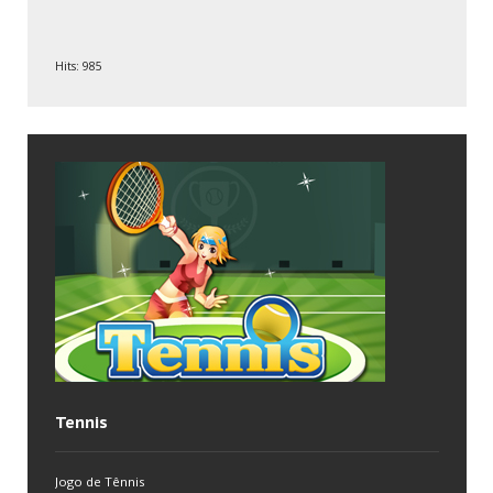
Hits: 985
Tennis
Jogo de Tênnis