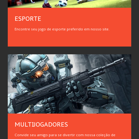
ESPORTE
Encontre seu jogo de esporte preferido em nosso site.
MULTIJOGADORES
Convide seu amigo para se divertir com nossa coleção de