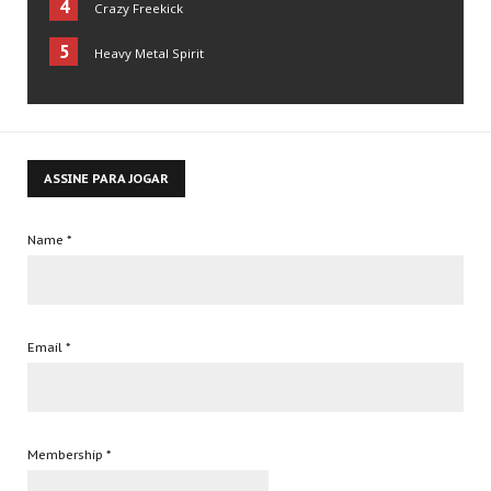
conta para outros pacotes pagos e ter acesso especial em
4
Crazy Freekick
nosso site!
POLÍTICA DE PRIVACIDADE
5
Heavy Metal Spirit
TERMOS E CONDIÇÕES
ASSINE
PARA JOGAR
Name
*
Email
*
Membership
*