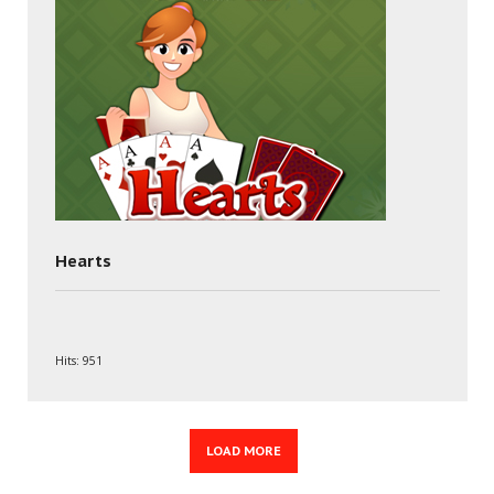
Hearts
Hits: 951
LOAD MORE