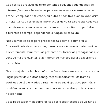
Cookies são arquivos de texto contendo pequenas quantidades de
Multijogadores
informações que são enviadas para seu navegador e armazenadas
MEMBROS
em seu computador, telefone, ou outro dispositivo quando você visita
um site. Os cookies enviam informações de volta para o site cada vez
Aventura
que retorna e ficam armazenados em seu dispositivo por períodos
diferentes de tempo, dependendo a função de cada um.
Nós usamos cookies para propósitos tais como: aprimorar a
ESCOLHA
SEU PAÍS
funcionalidade de nossos sites; permitir a você navegar pelas páginas
eficientemente; lembrar suas preferências; tornar as propagandas que
Вие сте тук:
Home
.
Política de Cookies
você vê mais relevantes; e aprimorar de maneira geral a experiência
de usuário.
JUNTE-SE
A NÓS
Eles nos ajudam a lembrar informações sobre a sua visita, como a sua
língua preferida e outras configurações importantes. Utilizamos
Crie sua conta
cookies que são enviados diretamente ao seu dispositivo por nós, e
Entre para o CLAN
também cookies de terceiros, os quais são enviados por terceiros em
Seja voluntário
nosso nome.
Envie Iframe
Você pode saber mais sobre os cookies e suas funções ao visitar os