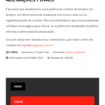
É possível que atualizemos essa política de cookies de tempos em
tempos, em decorrência de mudanças em nossos sites ou na
regulamentação de cookies. Nós recomendamos que ocasionalmente
verifique essa página para checar se a política foi atualizada. A política
informa a última data de atualização.
Se você ainda tiver dúvidas e/ou comentários, por favor, entre em
contato em
legal@rscgames.com.br
.
Детайли
Написана от
Super User
Категория:
Termos do Serviço
Публикувана на 06 Март 2020
Посещения: 336549
MENU
HOME