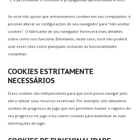
NOVOS
GAMES
Se você não quiser que armazenemos cookies em seu computador, é
possível alterar as configurações de seu navegador para "não aceitar
Super Mario Bros.
cookies". O fabricante de seu navegador fornecerá mais detalhes
V0.8 Super Smash Flash 2
sobre como isso funciona. Entretanto, neste caso, você não poderá
Tennis
usar esses sites como planejado, incluindo as funcionalidades
Table Soccer
completas.
8 Ball Pool
COOKIES ESTRITAMENTE
NECESSÁRIOS
TERMOS
LEGAIS
Termos do Site
Esses cookies são indispensáveis para que você possa navegar pelo
site e utilizar seus recursos essenciais. Por exemplo, nós utilizamos
Política de Privacidade
cookies de progresso de jogo que nos permitem manter o registro do
Informação aos Pais
seu progresso no jogo e/ou outros cookies para autenticar as suas
Política de Cookies
informações de login.
Política de Trocas
Todos os Termos