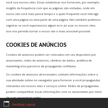
você usa nossos sites. Essas estatísticas nos fornecem, por exemplo,
insights da frequência com que as páginas são visitadas, onde em
nosso site você mais passa tempo e o quão frequente você interage
com uma página ou uma parte de uma página. Nós também podemos
Home
Termos Legais
Sobre nós
Notícias
Games
registrar se você experienciou algum erro ao usar os nossos sites.
Email de Suporte:
contato@rscgames.com.br
Isso nos permite tornar o nosso site o mais acessível possível.
Copyright © 2026. RSC Games. Desenvolvimento by
JKAsites
COOKIES DE ANÚNCIOS
Cookies de anúncios podem ser colocados em seu dispositivo por
anunciantes, redes de anúncios, câmbios de dados, analítica de
marketing e/ou parceiros de propaganda confiáveis.
Os cookies de anúncios direcionados coletam informações sobre a
sua atividade online no navegador para fornecer a você propagandas
relevantes em nossos sites e serviços online. Redes de propagandas
podem compartilhar essas informações com os anunciantes por meio
de suas respectivas redes.
Desktop Layout
Cookies de anúncios podem também ser utilizados para análise