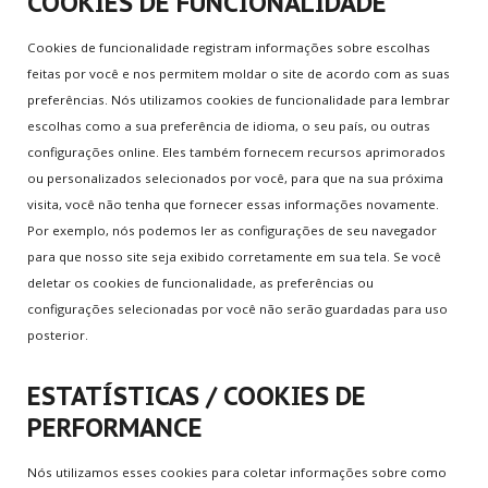
COOKIES DE FUNCIONALIDADE
Cookies de funcionalidade registram informações sobre escolhas
MAIS
JOGADOS
feitas por você e nos permitem moldar o site de acordo com as suas
World Cup Penalty
preferências. Nós utilizamos cookies de funcionalidade para lembrar
escolhas como a sua preferência de idioma, o seu país, ou outras
Tennis
configurações online. Eles também fornecem recursos aprimorados
Call of Duty 2
ou personalizados selecionados por você, para que na sua próxima
Super Mario Bros.
visita, você não tenha que fornecer essas informações novamente.
Arcade Golf
Por exemplo, nós podemos ler as configurações de seu navegador
para que nosso site seja exibido corretamente em sua tela. Se você
deletar os cookies de funcionalidade, as preferências ou
MENU
DO USUÁRIO
configurações selecionadas por você não serão guardadas para uso
Assinar Plano
posterior.
Cadastre-se
Login/Conta
ESTATÍSTICAS / COOKIES DE
Meu Perfil
PERFORMANCE
Lembrete de Senha
Nós utilizamos esses cookies para coletar informações sobre como
Lembrete de Usuário