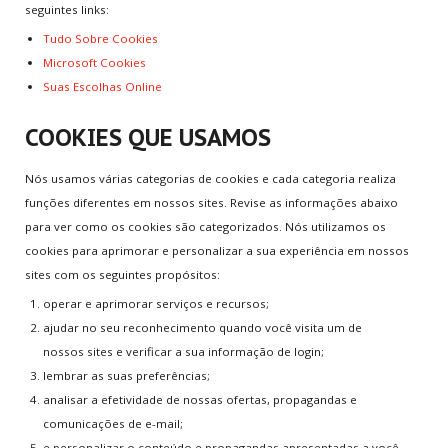
Seja Blogueiro
seguintes links:
Tudo Sobre Cookies
Microsoft Cookies
INFO
GAMES
Suas Escolhas Online
Novos Games
COOKIES QUE USAMOS
Games Mais Jogados
Games Mais Votados
Nós usamos várias categorias de cookies e cada categoria realiza
Games Atualizados
funções diferentes em nossos sites. Revise as informações abaixo
para ver como os cookies são categorizados. Nós utilizamos os
INFO
& SUPORTE
cookies para aprimorar e personalizar a sua experiência em nossos
sites com os seguintes propósitos:
Quem somos
operar e aprimorar serviços e recursos;
O que fazemos
ajudar no seu reconhecimento quando você visita um de
Contato
nossos sites e verificar a sua informação de login;
FAQs
lembrar as suas preferências;
Pesquisar no site
analisar a efetividade de nossas ofertas, propagandas e
comunicações de e-mail;
Notícias
e personalizar o conteúdo e propagandas apresentadas a você.