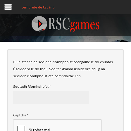
Lembrete de Usuário
Registre-se
Home
Cuir isteach an seoladh ríomhphoist ceangailte le do chuntas
Assine
Úsáideora le do thoil. Seolfar d'ainm úsáideora chuig an
Sobre
seoladh ríomhphoist atá comhdaithe linn.
Seoladh Ríomhphoist
*
Jogos MEMBROS
3D
Ação
Captcha
*
Esporte