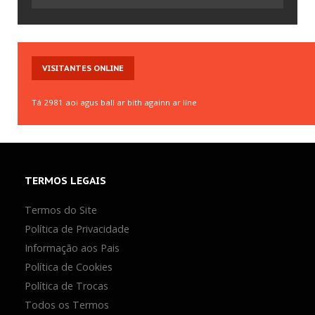
Mais Votados
NOVOS
Atualizados
GAMES
Super Mario Bros.
VISITANTES
ONLINE
V0.8 Super Smash Flash 2
Tennis
Tá 2981 aoi agus ball ar bith againn ar líne
Table Soccer
8 Ball Pool
TERMOS
LEGAIS
Termos do Site
Política de Privacidade
Informação aos Pais
Política de Cookies
Política de Trocas
Todos os Termos