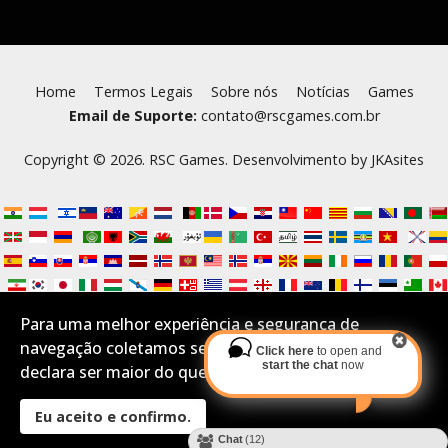
Home
Termos Legais
Sobre nós
Notícias
Games
Email de Suporte:
contato@rscgames.com.br
Copyright © 2026. RSC Games. Desenvolvimento by
JKAsites
Para uma melhor experiência e segurança de
navegação coletamos seus Cookies.Se você aceita e
Click here
to open and
start the chat
now
declara ser maior do que 16 anos por favor confirme:
Eu aceito e confirmo.
Desktop Layout
Chat
(12)