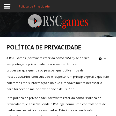
Política de Privacidade
Registre-se
Home
POLÍTICA DE PRIVACIDADE
Assine
A RSC Games (doravante referida como "RSC"), se dedica
em proteger a privacidade de nossos usuários e
Sobre
processar qualquer dado pessoal que obtivermos de
nossos usuários com cuidado e respeito. Um princípio geral é que não
Jogos MEMBROS
coletamos mais informações do que é razoavelmente necessário
3D
para fornecer a melhor experiência de usuário.
Esta política de privacidade (doravante referida como "Política de
Ação
Privacidade") é aplicável onde a RSC age como uma controladora de
dados em respeito aos seus dados. Este é o caso onde nós
Esporte