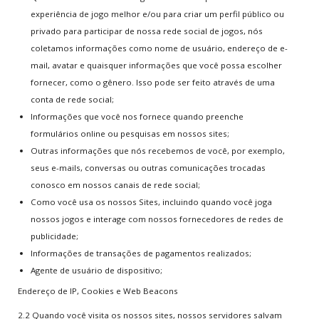
experiência de jogo melhor e/ou para criar um perfil público ou
privado para participar de nossa rede social de jogos, nós
MAIS
JOGADOS
coletamos informações como nome de usuário, endereço de e-
World Cup Penalty
mail, avatar e quaisquer informações que você possa escolher
Tennis
fornecer, como o gênero. Isso pode ser feito através de uma
conta de rede social;
Call of Duty 2
Informações que você nos fornece quando preenche
Super Mario Bros.
formulários online ou pesquisas em nossos sites;
Arcade Golf
Outras informações que nós recebemos de você, por exemplo,
seus e-mails, conversas ou outras comunicações trocadas
MENU
conosco em nossos canais de rede social;
DO USUÁRIO
Como você usa os nossos Sites, incluindo quando você joga
Assinar Plano
nossos jogos e interage com nossos fornecedores de redes de
Cadastre-se
publicidade;
Login/Conta
Informações de transações de pagamentos realizados;
Agente de usuário de dispositivo;
Meu Perfil
Endereço de IP, Cookies e Web Beacons
Lembrete de Senha
Lembrete de Usuário
2.2 Quando você visita os nossos sites, nossos servidores salvam