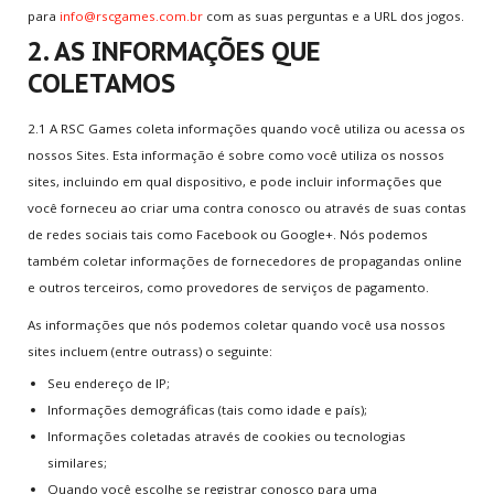
para
info@rscgames.com.br
com as suas perguntas e a URL dos jogos.
2. AS INFORMAÇÕES QUE
NOVOS
GAMES
COLETAMOS
Super Mario Bros.
V0.8 Super Smash Flash 2
2.1 A RSC Games coleta informações quando você utiliza ou acessa os
Tennis
nossos Sites. Esta informação é sobre como você utiliza os nossos
sites, incluindo em qual dispositivo, e pode incluir informações que
Table Soccer
você forneceu ao criar uma contra conosco ou através de suas contas
8 Ball Pool
de redes sociais tais como Facebook ou Google+. Nós podemos
também coletar informações de fornecedores de propagandas online
TERMOS
LEGAIS
e outros terceiros, como provedores de serviços de pagamento.
As informações que nós podemos coletar quando você usa nossos
Termos do Site
sites incluem (entre outrass) o seguinte:
Política de Privacidade
Seu endereço de IP;
Informação aos Pais
Informações demográficas (tais como idade e país);
Política de Cookies
Informações coletadas através de cookies ou tecnologias
Política de Trocas
similares;
Todos os Termos
Quando você escolhe se registrar conosco para uma