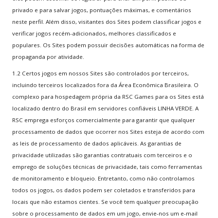
Seja Blogueiro
privado e para salvar jogos, pontuações máximas, e comentários
neste perfil. Além disso, visitantes dos Sites podem classificar jogos e
INFO
GAMES
verificar jogos recém-adicionados, melhores classificados e
populares. Os Sites podem possuir decisões automáticas na forma de
Novos Games
propaganda por atividade.
Games Mais Jogados
1.2 Certos jogos em nossos Sites são controlados por terceiros,
Games Mais Votados
incluindo terceiros localizados fora da Área Econômica Brasileira. O
Games Atualizados
complexo para hospedagem própria da RSC Games para os Sites está
localizado dentro do Brasil em servidores confiáveis LINHA VERDE. A
RSC emprega esforços comercialmente para garantir que qualquer
INFO
& SUPORTE
processamento de dados que ocorrer nos Sites esteja de acordo com
Quem somos
as leis de processamento de dados aplicáveis. As garantias de
privacidade utilizadas são garantias contratuais com terceiros e o
O que fazemos
emprego de soluções técnicas de privacidade, tais como ferramentas
Contato
de monitoramento e bloqueio. Entretanto, como não controlamos
FAQs
todos os jogos, os dados podem ser coletados e transferidos para
Pesquisar no site
locais que não estamos cientes. Se você tem qualquer preocupação
Notícias
sobre o processamento de dados em um jogo, envie-nos um e-mail