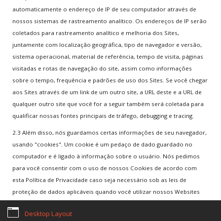
automaticamente o endereço de IP de seu computador através de
nossos sistemas de rastreamento analítico. Os endereços de IP serão
coletados para rastreamento analítico e melhoria dos Sites,
Home
Termos Legais
Sobre nós
Notícias
Games
juntamente com localização geográfica, tipo de navegador e versão,
Email de Suporte:
contato@rscgames.com.br
sistema operacional, material de referência, tempo de visita, páginas
visitadas e rotas de navegação do site, assim como informações
Copyright © 2026. RSC Games. Desenvolvimento by
JKAsites
sobre o tempo, frequência e padrões de uso dos Sites. Se você chegar
aos Sites através de um link de um outro site, a URL deste e a URL de
qualquer outro site que você for a seguir também será coletada para
qualificar nossas fontes principais de tráfego, debugging e tracing.
2.3 Além disso, nós guardamos certas informações de seu navegador,
usando "cookies". Um cookie é um pedaço de dado guardado no
computador e é ligado à informação sobre o usuário. Nós pedimos
para você consentir com o uso de nossos Cookies de acordo com
esta Política de Privacidade caso seja necessário sob as leis de
proteção de dados aplicáveis quando você utilizar nossos Websites
pela primeira vez. A SPIL pode utilizar cookies, web beacons (web
Desktop Layout
bugs), ou tecnologias similares para aprimorar e personalizar sua