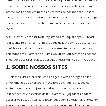
determinamos os propósitos e meios de processamento de dados em
Multijogadores
nossos sites, o que inclui certos jogos e outras atividades que são
oferecidos por nós em nossos ou através de nossos sites. Nossos
MEMBROS
sites, todas as páginas da internet que são parte dos sites, e tais jogos
e atividades serão doravante chamados coletivamente como os
Aventura
"Sites".
A RSC Games, com escritório registrado em Taquaritinga/SP, Brasil
(doravante referida como "RSC"), pode utilizar serviços de terceiros
ESCOLHA
SEU PAÍS
confiáveis ou afiliados para o processamento de dados pessoais
coletados em ou através dos Sites. Ao utilizar ou acessar os nossos
Uko hapa:
Home
.
Política de Privacidade
Sites, você aceita as práticas descritas nesta Política de Privacidade.
1. SOBRE NOSSOS SITES
JUNTE-SE
A NÓS
1.1 Nossos Sites oferecem uma coleção diversa de jogos online
Crie sua conta
emocionantes de diversos fornecedores e criadores, pagos ou
Entre para o CLAN
gratuitos, assim como jogos criados por desenvolvedores
Seja voluntário
independentes e parceiros da RSC Games. Os jogadores podem
acessar os nossos sites para jogar jogos sem se registrar; entretanto,
Envie Iframe
eles podem escolher se registrar para criar um perfil público ou