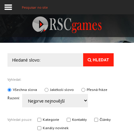
Pesquisar no site
Registre-se
Home
HLEDAT
Assine
Sobre
Vyhledat:
Jogos MEMBROS
Všechna slova
Jakékoli slovo
Přesná fráze
Řazení:
3D
Ação
Kategorie
Kontakty
Články
Vyhledat pouze:
Esporte
Kanály novinek