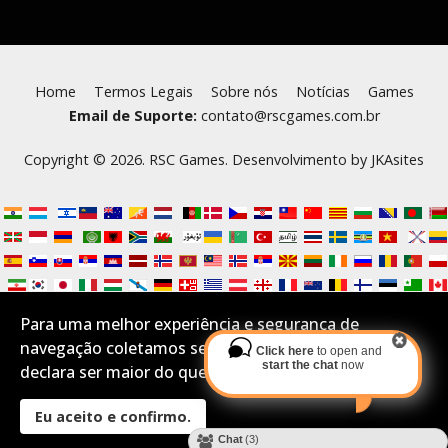
Home
Termos Legais
Sobre nós
Notícias
Games
Email de Suporte:
contato@rscgames.com.br
Copyright © 2026. RSC Games. Desenvolvimento by
JKAsites
Para uma melhor experiência e segurança de
navegação coletamos seus Cookies.Se você aceita e
Click here
to open and
start the chat
now
declara ser maior do que 16 anos por favor confirme:
Eu aceito e confirmo.
Desktop Layout
Chat
(3)