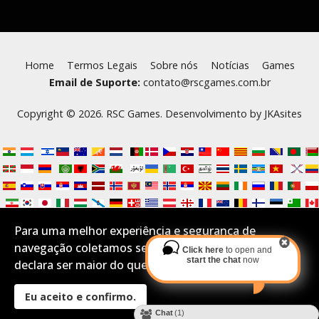
Home
Termos Legais
Sobre nós
Notícias
Games
Email de Suporte:
contato@rscgames.com.br
Copyright © 2026. RSC Games. Desenvolvimento by
JKAsites
Para uma melhor experiência e segurança de
navegação coletamos seus Cookies.Se você aceita e
Click here
to open and
start the chat
now
declara ser maior do que 16 anos por favor confirme:
Eu aceito e confirmo.
Desktop Layout
Chat
(1)