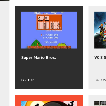
Super Mario Bros.
V0.8 
Hits: 1180
Hits: 985