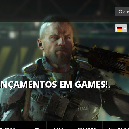
ANÇAMENTOS EM GAMES!