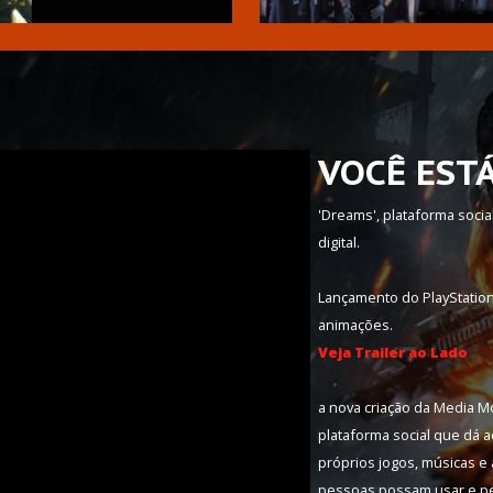
VOCÊ EST
'Dreams', plataforma soci
digital.
Lançamento do PlayStation
animações.
Veja Trailer ao Lado
a nova criação da Media Mo
plataforma social que dá
próprios jogos, músicas e 
pessoas possam usar e pe