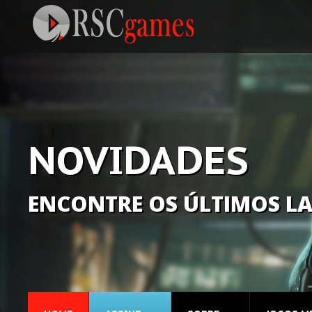
Registre-se
Home
NOVIDADES
Assine
Sobre
ENCONTRE OS ÚLTIMOS L
Jogos MEMBROS
3D
Ação
Esporte