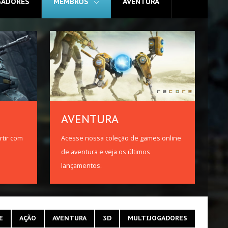
GADORES
MEMBROS
AVENTURA
AVENTURA
rtir com
Acesse nossa coleção de games online
de aventura e veja os últimos
lançamentos.
E
AÇÃO
AVENTURA
3D
MULTIJOGADORES