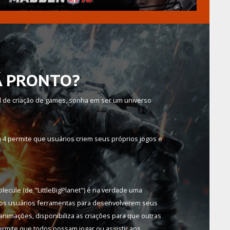
Á PRONTO?
al de criação de games, sonha em ser um universo
 4 permite que usuários criem seus próprios jogos e
lecule (de "LittleBigPlanet") é na verdade uma
 aos usuários ferramentas para desenvolverem seus
animações, disponibiliza as criações para que outras
rmite que todos possam jogar ou assistir aos