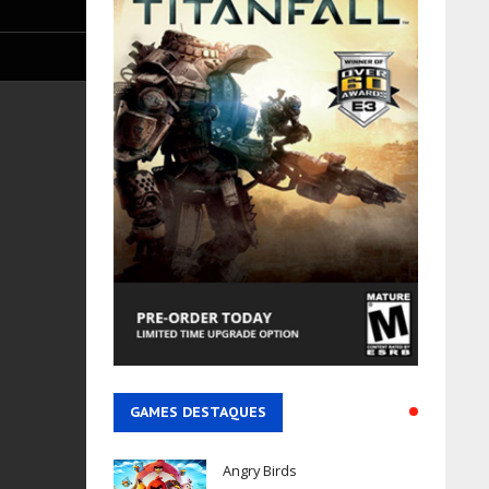
reas
ite e
ritos
 seu
FREE,
ar sua
ter
GAMES
DESTAQUES
Angry Birds