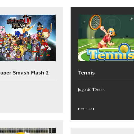
Super Smash Flash 2
Tennis
Jogo de Tênnis
Hits: 1231