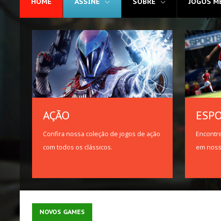
HOME
ASSINE
SOBRE
JOGOS M
Multijogadores
MEMBROS
Aventura
ESCOLHA
SEU PAÍS
AÇÃO
ESP
Confira nossa coleção de jogos de ação
Encontre
com todos os clássicos.
em nosso
NOVOS
GAMES