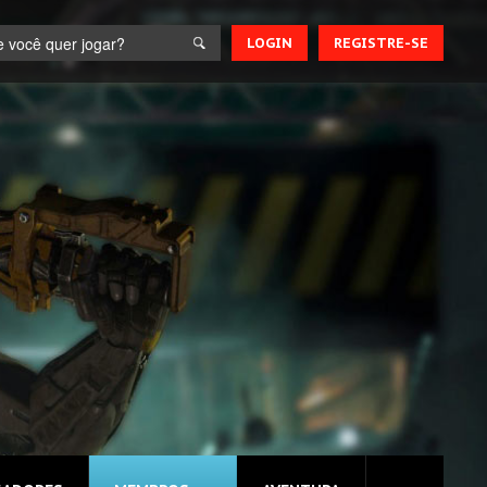
LOGIN
REGISTRE-SE