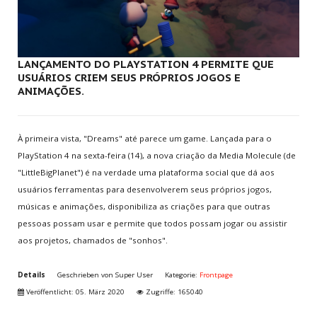
Multijogadores
MEMBROS
LANÇAMENTO DO PLAYSTATION 4 PERMITE QUE
USUÁRIOS CRIEM SEUS PRÓPRIOS JOGOS E
Aventura
ANIMAÇÕES.
ESCOLHA
SEU PAÍS
À primeira vista, "Dreams" até parece um game. Lançada para o
PlayStation 4 na sexta-feira (14), a nova criação da Media Molecule (de
Aktuelle Seite:
Home
.
Notícias
"LittleBigPlanet") é na verdade uma plataforma social que dá aos
usuários ferramentas para desenvolverem seus próprios jogos,
músicas e animações, disponibiliza as criações para que outras
JUNTE-SE
A NÓS
pessoas possam usar e permite que todos possam jogar ou assistir
aos projetos, chamados de "sonhos".
Crie sua conta
Entre para o CLAN
Details
Geschrieben von
Super User
Kategorie:
Frontpage
Seja voluntário
Veröffentlicht: 05. März 2020
Zugriffe: 165040
Envie Iframe