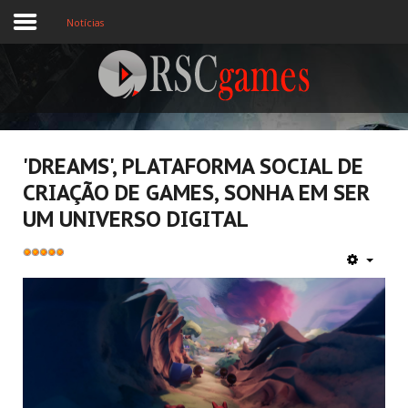
Notícias
Registre-se
Home
'DREAMS', PLATAFORMA SOCIAL DE
CRIAÇÃO DE GAMES, SONHA EM SER
Assine
UM UNIVERSO DIGITAL
Sobre
Bewertung:
5
/
5
Jogos MEMBROS
3D
Ação
Esporte