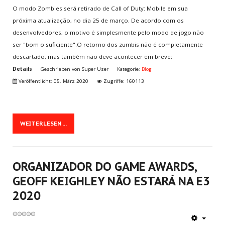
O modo Zombies será retirado de Call of Duty: Mobile em sua
próxima atualização, no dia 25 de março. De acordo com os
NOVOS
GAMES
desenvolvedores, o motivo é simplesmente pelo modo de jogo não
Super Mario Bros.
ser "bom o suficiente".O retorno dos zumbis não é completamente
V0.8 Super Smash Flash 2
descartado, mas também não deve acontecer em breve:
Details
Geschrieben von
Super User
Kategorie:
Blog
Tennis
Veröffentlicht: 05. März 2020
Zugriffe: 160113
Table Soccer
8 Ball Pool
WEITERLESEN ...
TERMOS
LEGAIS
Termos do Site
Política de Privacidade
ORGANIZADOR DO GAME AWARDS,
Informação aos Pais
GEOFF KEIGHLEY NÃO ESTARÁ NA E3
Política de Cookies
2020
Política de Trocas
Todos os Termos