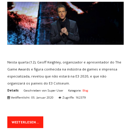
MAIS
JOGADOS
World Cup Penalty
Tennis
Call of Duty 2
Super Mario Bros.
Arcade Golf
Nesta quarta (12), Geoff Keighley, organizador e apresentador do The
Game Awards e figura conhecida na indústria de games e imprensa
MENU
DO USUÁRIO
especializada, revelou que não estará na E3 2020, e que não
organizará os paineis do E3 Coliseum.
Assinar Plano
Details
Geschrieben von
Super User
Kategorie:
Blog
Cadastre-se
Veröffentlicht: 05. Januar 2020
Zugriffe: 162379
Login/Conta
Meu Perfil
Lembrete de Senha
WEITERLESEN ...
Lembrete de Usuário