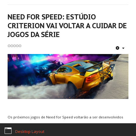
NEED FOR SPEED: ESTÚDIO
CRITERION VAI VOLTAR A CUIDAR DE
Home
Termos Legais
Sobre nós
Notícias
Games
JOGOS DA SÉRIE
Email de Suporte:
contato@rscgames.com.br
Copyright © 2026. RSC Games. Desenvolvimento by
JKAsites
Os próximos jogos de Need for Speed voltarão a ser desenvolvidos
pela Criterion, estúdio conhecido pela série Burnout e que já
Desktop Layout
trabalhou com NFS no passado.