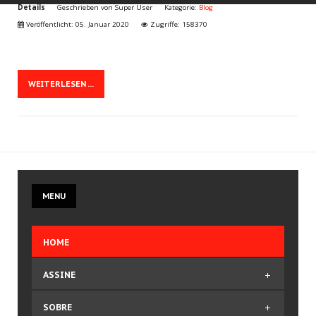
Details
Geschrieben von
Super User
Kategorie:
Blog
Veröffentlicht: 05. Januar 2020
Zugriffe: 158370
WEITERLESEN ...
MENU
HOME
ASSINE
Comprar Plano
SOBRE