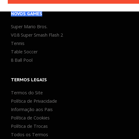
Mais Votados
NOVOS
Atualizados
GAMES
Super Mario Bros.
V0.8 Super Smash Flash 2
Tennis
Table Soccer
8 Ball Pool
TERMOS
LEGAIS
Termos do Site
Política de Privacidade
Informação aos Pais
Política de Cookies
Política de Trocas
Todos os Termos