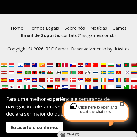
Home
Termos Legais
Sobre nós
Notícias
Games
Email de Suporte:
contato@rscgames.com.br
Copyright © 2026. RSC Games. Desenvolvimento by
JKAsites
Para uma melhor experiência e segurança de
navegação coletamos seus Cookies.Se você aceita e
Click here
to open and
start the chat
now
declara ser maior do que 16 anos por favor confirme:
Eu aceito e confirmo.
Desktop Layout
Chat
(2)