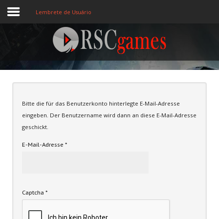
Lembrete de Usuário
Registre-se
Home
Bitte die für das Benutzerkonto hinterlegte E-Mail-Adresse
Assine
eingeben. Der Benutzername wird dann an diese E-Mail-Adresse
Sobre
geschickt.
E-Mail-Adresse
*
Jogos MEMBROS
3D
Ação
Captcha
*
Esporte