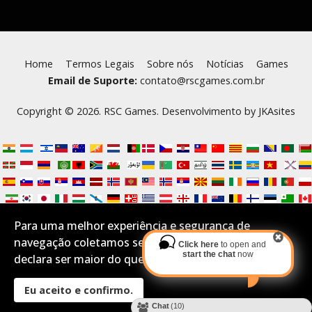
Home
Termos Legais
Sobre nós
Notícias
Games
Email de Suporte:
contato@rscgames.com.br
Copyright © 2026. RSC Games. Desenvolvimento by
JKAsites
Para uma melhor experiência e segurança de
navegação coletamos seus Cookies.Se você aceita e
Click here
to open and
start the chat
now
declara ser maior do que 16 anos por favor confirme:
Eu aceito e confirmo.
Desktop Layout
Chat
(10)