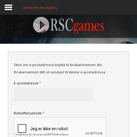
Lembrete de Usuário
Registre-se
Home
Skriv inn e-postadressa knytta til brukarkontoen din.
Assine
Brukarnamnet ditt vil sendast til denne e-postadressa.
Sobre
E-postadresse
*
Jogos MEMBROS
3D
Bekreftelsekode
*
Ação
Esporte