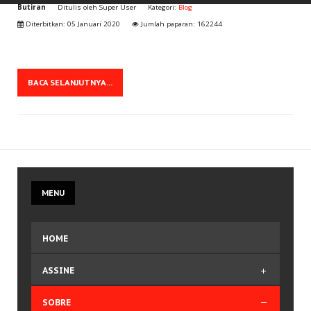
Butiran
Ditulis oleh
Super User
Kategori:
Blog
Diterbitkan: 05 Januari 2020
Jumlah paparan: 162244
BACA SELANJUTNYA...
MENU
HOME
ASSINE
Comprar Plano
SOBRE