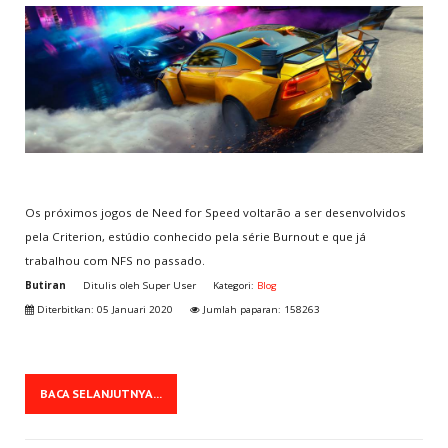
MAIS
JOGADOS
World Cup Penalty
Tennis
Call of Duty 2
Super Mario Bros.
Arcade Golf
Os próximos jogos de Need for Speed voltarão a ser desenvolvidos
pela Criterion, estúdio conhecido pela série Burnout e que já
MENU
DO USUÁRIO
trabalhou com NFS no passado.
Butiran
Ditulis oleh
Super User
Kategori:
Blog
Assinar Plano
Diterbitkan: 05 Januari 2020
Jumlah paparan: 158263
Cadastre-se
Login/Conta
Meu Perfil
BACA SELANJUTNYA...
Lembrete de Senha
Lembrete de Usuário