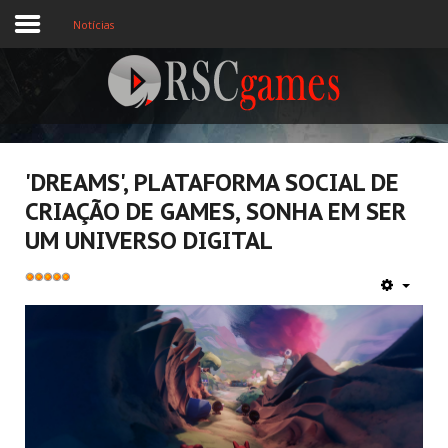
Notícias
Registre-se
Home
'DREAMS', PLATAFORMA SOCIAL DE
CRIAÇÃO DE GAMES, SONHA EM SER
Assine
UM UNIVERSO DIGITAL
Sobre
Kadar
Jogos MEMBROS
pengguna:
5
/
5
3D
Ação
Esporte