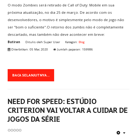
O modo Zombies será retirado de Call of Duty: Mobile em sua
próxima atualização, no dia 25 de março. De acordo com os
NOVOS
GAMES
desenvolvedores, o motivo é simplesmente pelo modo de jogo não
Super Mario Bros.
ser "bom o suficiente".O retorno dos zumbis não é completamente
V0.8 Super Smash Flash 2
descartado, mas também não deve acontecer em breve:
Butiran
Ditulis oleh
Super User
Kategori:
Blog
Tennis
Diterbitkan: 05 Mac 2020
Jumlah paparan: 159986
Table Soccer
8 Ball Pool
BACA SELANJUTNYA...
TERMOS
LEGAIS
Termos do Site
Política de Privacidade
NEED FOR SPEED: ESTÚDIO
Informação aos Pais
CRITERION VAI VOLTAR A CUIDAR DE
Política de Cookies
JOGOS DA SÉRIE
Política de Trocas
Todos os Termos