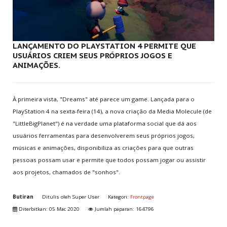
Multijogadores
MEMBROS
LANÇAMENTO DO PLAYSTATION 4 PERMITE QUE
USUÁRIOS CRIEM SEUS PRÓPRIOS JOGOS E
Aventura
ANIMAÇÕES.
ESCOLHA
SEU PAÍS
À primeira vista, "Dreams" até parece um game. Lançada para o
PlayStation 4 na sexta-feira (14), a nova criação da Media Molecule (de
Anda berada di sini:
Home
.
Sobre
.
Notícias
"LittleBigPlanet") é na verdade uma plataforma social que dá aos
usuários ferramentas para desenvolverem seus próprios jogos,
músicas e animações, disponibiliza as criações para que outras
JUNTE-SE
A NÓS
pessoas possam usar e permite que todos possam jogar ou assistir
aos projetos, chamados de "sonhos".
Crie sua conta
Entre para o CLAN
Butiran
Ditulis oleh
Super User
Kategori:
Frontpage
Seja voluntário
Diterbitkan: 05 Mac 2020
Jumlah paparan: 164796
Envie Iframe