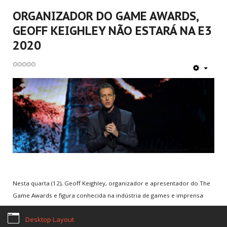
ORGANIZADOR DO GAME AWARDS,
GEOFF KEIGHLEY NÃO ESTARÁ NA E3
2020
Home
Termos Legais
Sobre nós
Notícias
Games
Email de Suporte:
contato@rscgames.com.br
Copyright © 2026. RSC Games. Desenvolvimento by
JKAsites
Nesta quarta (12), Geoff Keighley, organizador e apresentador do The
Game Awards e figura conhecida na indústria de games e imprensa
especializada, revelou que não estará na E3 2020, e que não
Desktop Layout
organizará os paineis do E3 Coliseum.