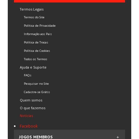
Editar Dados de Faturamento
Termos Legais
Termos e Condições
Termos do Site
Política de Privacidade
Informação aos Pais
Política de Trocas
Política de Cookies
Todos os Termos
Ajuda e Suporte
FAQs
Pesquisar no Site
Cadastre-se Grátis
Quem somos
O que fazemos
Notícias
Facebook
JOGOS MEMBROS