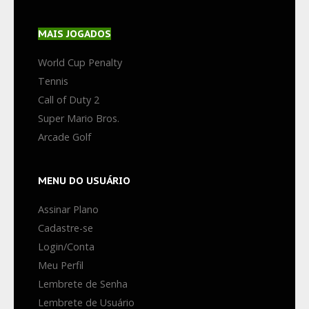
MAIS
JOGADOS
World Cup Penalty
Tennis
Call of Duty 2
Super Mario Bros.
Arcade Golf
MENU
DO USUÁRIO
Assinar Plano
Cadastre-se
Login/Conta
Meu Perfil
Lembrete de Senha
Lembrete de Usuário