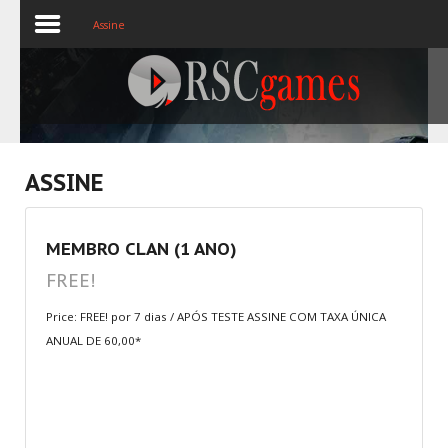
Assine
Registre-se
Home
ASSINE
Assine
MEMBRO CLAN (1 ANO)
Sobre
FREE!
Jogos MEMBROS
Price: FREE! por 7 dias / APÓS TESTE ASSINE COM TAXA ÚNICA
ANUAL DE 60,00*
3D
Ação
Esporte