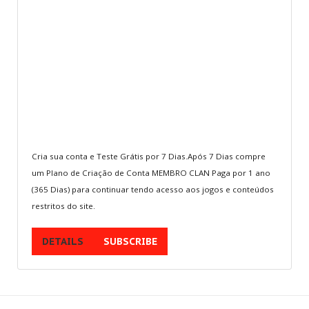
Multijogadores
MEMBROS
Aventura
ESCOLHA
SEU PAÍS
Cria sua conta e Teste Grátis por 7 Dias.Após 7 Dias compre
Anda berada di sini:
Home
.
Assine
um Plano de Criação de Conta MEMBRO CLAN Paga por 1 ano
(365 Dias) para continuar tendo acesso aos jogos e conteúdos
restritos do site.
JUNTE-SE
A NÓS
Crie sua conta
DETAILS
SUBSCRIBE
Entre para o CLAN
Seja voluntário
Envie Iframe