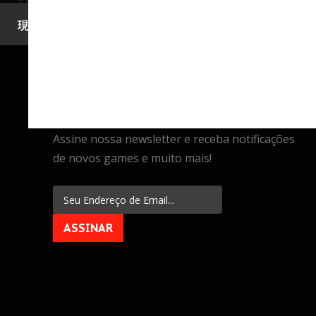
現在地:
Home
.
Assine
ASSINE
NEWSLETTER
Assine nossa newsletter e receba notificações
de novos games e muito mais!
ASSINAR