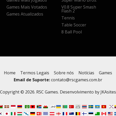
Games Mais Jogados
Super Mario Bros.
Games Mais Votados
V0.8 Super Smash
Flash 2
Games Atualizados
Tennis
Table Soccer
8 Ball Pool
Home
Termos Legais
Sobre nós
Notícias
Games
Email de Suporte:
contato@rscgames.com.br
Copyright © 2026. RSC Games. Desenvolvimento by
JKAsites