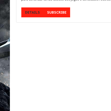
Multijogadores
DETAILS
SUBSCRIBE
MEMBROS
Aventura
ESCOLHA
SEU PAÍS