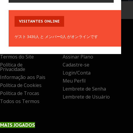
Notícias
Passatempo
Login/Conta
Quebra-Cabeça
Meu Perfil
Sonic
Lembrete de Senha
VISITANTES
ONLINE
Todos os Games
Lembrete de Usuário
Novos Games
ゲスト 3436人 と メンバー0人 がオンラインです
Mais Jogados
TERMOS
LEGAIS
MENU
DO USUÁRIO
Mais Votados
Atualizados
Termos do Site
Assinar Plano
Política de
Cadastre-se
Privacidade
Login/Conta
Informação aos Pais
Meu Perfil
Política de Cookies
Lembrete de Senha
Política de Trocas
Lembrete de Usuário
Todos os Termos
MAIS
JOGADOS