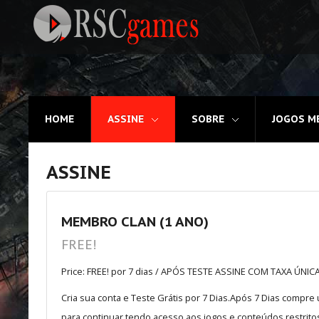
Registre-se
HOME
ASSINE
SOBRE
JOGOS M
Home
Assine
ASSINE
Sobre
Jogos MEMBROS
MEMBRO CLAN (1 ANO)
FREE!
3D
Price: FREE! por 7 dias / APÓS TESTE ASSINE COM TAXA ÚNIC
Ação
Cria sua conta e Teste Grátis por 7 Dias.Após 7 Dias compr
Esporte
para continuar tendo acesso aos jogos e conteúdos restritos