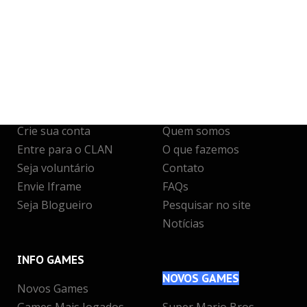
JUNTE-SE
A NÓS
INFO
& SUPORTE
Crie sua conta
Quem somos
Entre para o CLAN
O que fazemos
Seja voluntário
Contato
Envie Iframe
FAQs
Seja Blogueiro
Pesquisar no site
Notícias
INFO
GAMES
NOVOS
GAMES
Novos Games