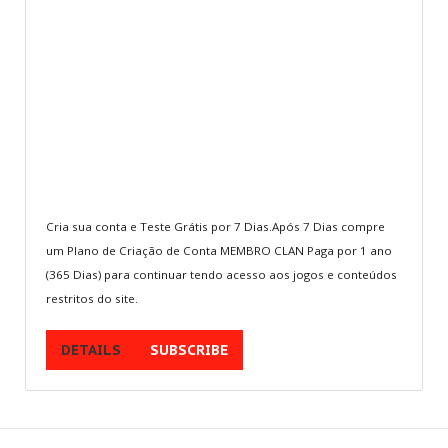
Multijogadores
MEMBROS
Aventura
ESCOLHA
SEU PAÍS
Cria sua conta e Teste Grátis por 7 Dias.Após 7 Dias compre
Sei qui:
Home
.
Assine
um Plano de Criação de Conta MEMBRO CLAN Paga por 1 ano
(365 Dias) para continuar tendo acesso aos jogos e conteúdos
restritos do site.
JUNTE-SE
A NÓS
Crie sua conta
DETAILS
SUBSCRIBE
Entre para o CLAN
Seja voluntário
Envie Iframe