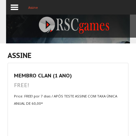
Assine
Registre-se
Home
ASSINE
Assine
MEMBRO CLAN (1 ANO)
Sobre
FREE!
Jogos MEMBROS
Price: FREE! por 7 dias / APÓS TESTE ASSINE COM TAXA ÚNICA
ANUAL DE 60,00*
3D
Ação
Esporte