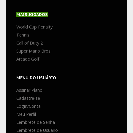
MAIS
JOGADOS
World Cup Penalty
Tennis
Call of Duty 2
Super Mario Bros.
Arcade Golf
MENU
DO USUÁRIO
Assinar Plano
Cadastre-se
Login/Conta
Meu Perfil
Lembrete de Senha
Lembrete de Usuário