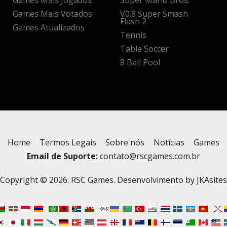
Games Mais Jogados
Super Mario Bros.
Games Mais Votados
V0.8 Super Smash
Flash 2
Games Atualizados
Tennis
Table Soccer
8 Ball Pool
Home
Termos Legais
Sobre nós
Notícias
Games
Email de Suporte:
contato@rscgames.com.br
Copyright © 2026. RSC Games. Desenvolvimento by
JKAsites