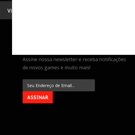
Vi ste ovdje:
Home
.
Assine
ASSINE
NEWSLETTER
Assine nossa newsletter e receba notificações
de novos games e muito mais!
ASSINAR