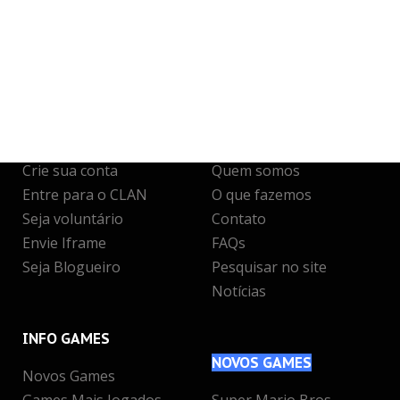
JUNTE-SE
A NÓS
INFO
& SUPORTE
Crie sua conta
Quem somos
Entre para o CLAN
O que fazemos
Seja voluntário
Contato
Envie Iframe
FAQs
Seja Blogueiro
Pesquisar no site
Notícias
INFO
GAMES
NOVOS
GAMES
Novos Games