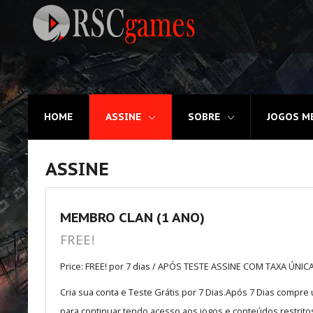
Registre-se
HOME
ASSINE
SOBRE
JOGOS M
Home
Assine
ASSINE
Sobre
Jogos MEMBROS
MEMBRO CLAN (1 ANO)
FREE!
3D
Price: FREE! por 7 dias / APÓS TESTE ASSINE COM TAXA ÚNIC
Ação
Cria sua conta e Teste Grátis por 7 Dias.Após 7 Dias compr
Esporte
para continuar tendo acesso aos jogos e conteúdos restritos