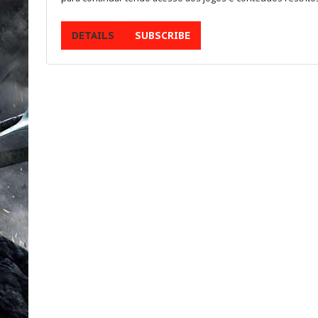
Multijogadores
DETAILS
SUBSCRIBE
MEMBROS
Aventura
ESCOLHA
SEU PAÍS