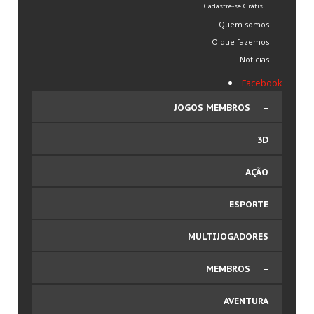
Cadastre-se Grátis
Quem somos
O que fazemos
Notícias
Facebook
JOGOS MEMBROS
3D
3D
Ação
AÇÃO
Cartas
Corrida de Carro
ESPORTE
Corrida de Motos
Espacial
MULTIJOGADORES
Esporte
Futebol
MEMBROS
Luta
Mário
Comprar Plano
AVENTURA
Multijogadores