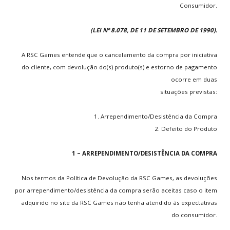
Consumidor.
Multijogadores
(LEI Nº 8.078, DE 11 DE SETEMBRO DE 1990).
MEMBROS
A RSC Games entende que o cancelamento da compra por iniciativa
Aventura
do cliente, com devolução do(s) produto(s) e estorno de pagamento
ocorre em duas
situações previstas:
ESCOLHA
SEU PAÍS
1. Arrependimento/Desistência da Compra
.
Termos Legais
.
Sobre
.
Home
مسیر شما:
2. Defeito do Produto
Política de Trocas
1 – ARREPENDIMENTO/DESISTÊNCIA DA COMPRA
JUNTE-SE
A NÓS
Nos termos da Política de Devolução da RSC Games, as devoluções
Crie sua conta
por arrependimento/desistência da compra serão aceitas caso o item
Entre para o CLAN
adquirido no site da RSC Games não tenha atendido às expectativas
Seja voluntário
do consumidor.
Envie Iframe