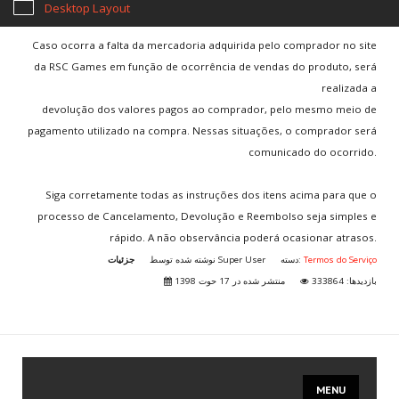
correspondentes aos preços dos produtos.
Desktop Layout
Caso ocorra a falta da mercadoria adquirida pelo comprador no site
da RSC Games em função de ocorrência de vendas do produto, será
realizada a
devolução dos valores pagos ao comprador, pelo mesmo meio de
pagamento utilizado na compra. Nessas situações, o comprador será
comunicado do ocorrido.
Siga corretamente todas as instruções dos itens acima para que o
processo de Cancelamento, Devolução e Reembolso seja simples e
rápido. A não observância poderá ocasionar atrasos.
جزئیات
نوشته شده توسط
Super User
دسته:
Termos do Serviço
بازدیدها: 333864
منتشر شده در 17 حوت 1398
MENU