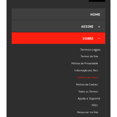
HOME
ASSINE
Comprar Plano
SOBRE
Editar Dados de Faturamento
Termos Legais
Termos e Condições
Termos do Site
Política de Privacidade
Informação aos Pais
Política de Trocas
Política de Cookies
Todos os Termos
Ajuda e Suporte
FAQs
Pesquisar no Site