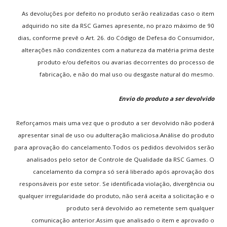
Notícias
As devoluções por defeito no produto serão realizadas caso o item
adquirido no site da RSC Games apresente, no prazo máximo de 90
NOVOS
GAMES
dias, conforme prevê o Art. 26. do Código de Defesa do Consumidor,
alterações não condizentes com a natureza da matéria prima deste
Super Mario Bros.
produto e/ou defeitos ou avarias decorrentes do processo de
V0.8 Super Smash Flash 2
fabricação, e não do mal uso ou desgaste natural do mesmo.
Tennis
Table Soccer
Envio do produto a ser devolvido
8 Ball Pool
Reforçamos mais uma vez que o produto a ser devolvido não poderá
apresentar sinal de uso ou adulteração maliciosa.Análise do produto
TERMOS
LEGAIS
para aprovação do cancelamento.Todos os pedidos devolvidos serão
analisados pelo setor de Controle de Qualidade da RSC Games. O
Termos do Site
cancelamento da compra só será liberado após aprovação dos
Política de Privacidade
responsáveis por este setor. Se identificada violação, divergência ou
Informação aos Pais
qualquer irregularidade do produto, não será aceita a solicitação e o
Política de Cookies
produto será devolvido ao remetente sem qualquer
Política de Trocas
comunicação anterior.Assim que analisado o item e aprovado o