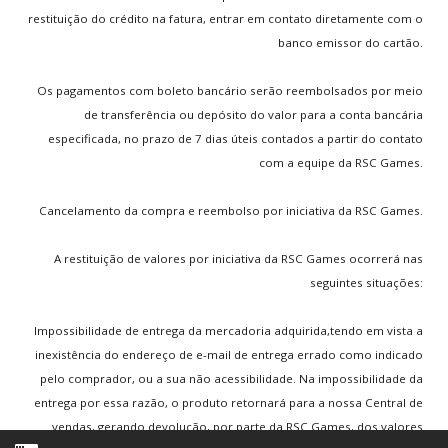
Lembrete de Usuário
restituição do crédito na fatura, entrar em contato diretamente com o
banco emissor do cartão.
Os pagamentos com boleto bancário serão reembolsados por meio
Home
Termos Legais
Sobre nós
Notícias
Games
de transferência ou depósito do valor para a conta bancária
Email de Suporte:
contato@rscgames.com.br
especificada, no prazo de 7 dias úteis contados a partir do contato
com a equipe da RSC Games.
Copyright © 2026. RSC Games. Desenvolvimento by
JKAsites
Cancelamento da compra e reembolso por iniciativa da RSC Games.
A restituição de valores por iniciativa da RSC Games ocorrerá nas
seguintes situações:
Impossibilidade de entrega da mercadoria adquirida,tendo em vista a
inexistência do endereço de e-mail de entrega errado como indicado
pelo comprador, ou a sua não acessibilidade. Na impossibilidade da
entrega por essa razão, o produto retornará para a nossa Central de
vendas, gerando devolução, por parte da RSC Games, dos valores