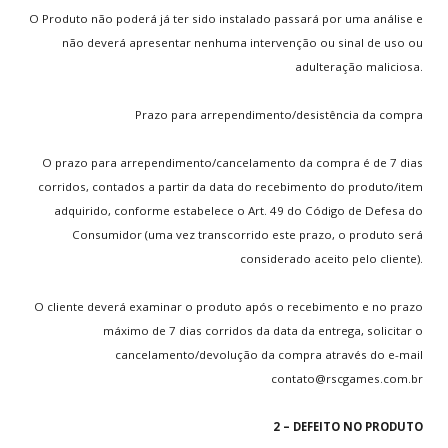
O Produto não poderá já ter sido instalado passará por uma análise e
Seja Blogueiro
não deverá apresentar nenhuma intervenção ou sinal de uso ou
adulteração maliciosa.
INFO
GAMES
Prazo para arrependimento/desistência da compra
Novos Games
Games Mais Jogados
O prazo para arrependimento/cancelamento da compra é de 7 dias
Games Mais Votados
corridos, contados a partir da data do recebimento do produto/item
adquirido, conforme estabelece o Art. 49 do Código de Defesa do
Games Atualizados
Consumidor (uma vez transcorrido este prazo, o produto será
considerado aceito pelo cliente).
INFO
& SUPORTE
O cliente deverá examinar o produto após o recebimento e no prazo
Quem somos
máximo de 7 dias corridos da data da entrega, solicitar o
O que fazemos
cancelamento/devolução da compra através do e-mail
Contato
contato@rscgames.com.br
FAQs
Pesquisar no site
2 – DEFEITO NO PRODUTO