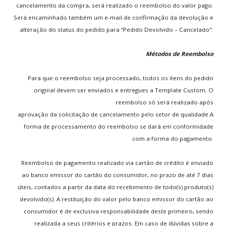
Todos os Termos
cancelamento da compra, será realizado o reembolso do valor pago.
Será encaminhado também um e-mail de confirmação da devolução e
alteração do status do pedido para “Pedido Devolvido – Cancelado".
MAIS
JOGADOS
Métodos de Reembolso
World Cup Penalty
Tennis
Para que o reembolso seja processado, todos os itens do pedido
Call of Duty 2
original devem ser enviados e entregues a Template Custom. O
Super Mario Bros.
reembolso só será realizado após
Arcade Golf
aprovação da solicitação de cancelamento pelo setor de qualidade.A
forma de processamento do reembolso se dará em conformidade
com a forma do pagamento.
MENU
DO USUÁRIO
Reembolso de pagamento realizado via cartão de crédito é enviado
Assinar Plano
ao banco emissor do cartão do consumidor, no prazo de até 7 dias
Cadastre-se
úteis, contados a partir da data do recebimento de todo(s) produto(s)
Login/Conta
devolvido(s). A restituição do valor pelo banco emissor do cartão ao
Meu Perfil
consumidor é de exclusiva responsabilidade deste primeiro, sendo
Lembrete de Senha
realizada a seus critérios e prazos. Em caso de dúvidas sobre a