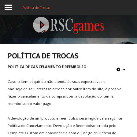
Política de Trocas
Registre-se
Home
POLÍTICA DE TROCAS
Assine
POLITICA DE CANCELAMENTO E REEMBOLSO
Sobre
Caso o item adquirido não atenda às suas expectativas e
não seja de seu interesse a troca por outro item do site, é possível
Jogos MEMBROS
fazer o cancelamento da compra, com a devolução do item e
reembolso do valor pago.
3D
Ação
A devolução de um produto e reembolso será regida pela seguinte
Política de Cancelamento, Devolução e Reembolso, criada pelo
Esporte
Template Custom em consonância com o Código de Defesa do