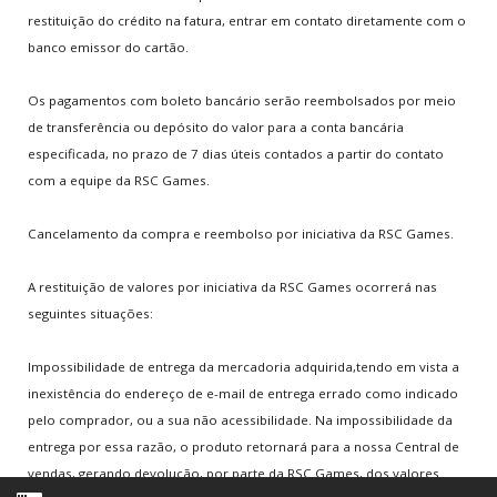
Lembrete de Usuário
restituição do crédito na fatura, entrar em contato diretamente com o
banco emissor do cartão.
Os pagamentos com boleto bancário serão reembolsados por meio
Home
Termos Legais
Sobre nós
Notícias
Games
de transferência ou depósito do valor para a conta bancária
Email de Suporte:
contato@rscgames.com.br
especificada, no prazo de 7 dias úteis contados a partir do contato
com a equipe da RSC Games.
Copyright © 2026. RSC Games. Desenvolvimento by
JKAsites
Cancelamento da compra e reembolso por iniciativa da RSC Games.
A restituição de valores por iniciativa da RSC Games ocorrerá nas
seguintes situações:
Impossibilidade de entrega da mercadoria adquirida,tendo em vista a
inexistência do endereço de e-mail de entrega errado como indicado
pelo comprador, ou a sua não acessibilidade. Na impossibilidade da
entrega por essa razão, o produto retornará para a nossa Central de
vendas, gerando devolução, por parte da RSC Games, dos valores