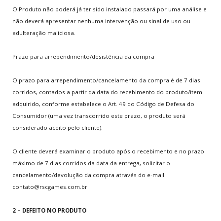
O Produto não poderá já ter sido instalado passará por uma análise e
Seja Blogueiro
não deverá apresentar nenhuma intervenção ou sinal de uso ou
adulteração maliciosa.
INFO
GAMES
Prazo para arrependimento/desistência da compra
Novos Games
Games Mais Jogados
O prazo para arrependimento/cancelamento da compra é de 7 dias
Games Mais Votados
corridos, contados a partir da data do recebimento do produto/item
adquirido, conforme estabelece o Art. 49 do Código de Defesa do
Games Atualizados
Consumidor (uma vez transcorrido este prazo, o produto será
considerado aceito pelo cliente).
INFO
& SUPORTE
O cliente deverá examinar o produto após o recebimento e no prazo
Quem somos
máximo de 7 dias corridos da data da entrega, solicitar o
O que fazemos
cancelamento/devolução da compra através do e-mail
Contato
contato@rscgames.com.br
FAQs
Pesquisar no site
2 – DEFEITO NO PRODUTO