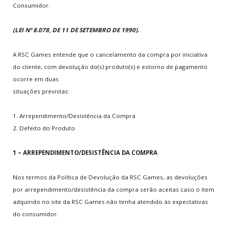
Consumidor.
Multijogadores
(LEI Nº 8.078, DE 11 DE SETEMBRO DE 1990).
MEMBROS
A RSC Games entende que o cancelamento da compra por iniciativa
Aventura
do cliente, com devolução do(s) produto(s) e estorno de pagamento
ocorre em duas
situações previstas:
ESCOLHA
SEU PAÍS
1. Arrependimento/Desistência da Compra
Está em...
Home
.
Sobre
.
Termos Legais
.
2. Defeito do Produto
Política de Trocas
1 – ARREPENDIMENTO/DESISTÊNCIA DA COMPRA
JUNTE-SE
A NÓS
Nos termos da Política de Devolução da RSC Games, as devoluções
Crie sua conta
por arrependimento/desistência da compra serão aceitas caso o item
Entre para o CLAN
adquirido no site da RSC Games não tenha atendido às expectativas
do consumidor.
Seja voluntário
Envie Iframe