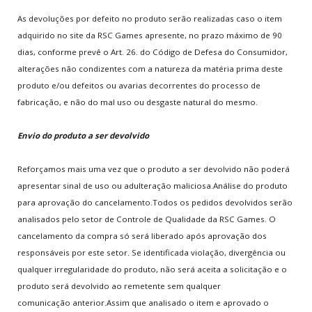
Notícias
As devoluções por defeito no produto serão realizadas caso o item
adquirido no site da RSC Games apresente, no prazo máximo de 90
NOVOS
GAMES
dias, conforme prevê o Art. 26. do Código de Defesa do Consumidor,
alterações não condizentes com a natureza da matéria prima deste
Super Mario Bros.
produto e/ou defeitos ou avarias decorrentes do processo de
V0.8 Super Smash Flash 2
fabricação, e não do mal uso ou desgaste natural do mesmo.
Tennis
Table Soccer
Envio do produto a ser devolvido
8 Ball Pool
Reforçamos mais uma vez que o produto a ser devolvido não poderá
apresentar sinal de uso ou adulteração maliciosa.Análise do produto
TERMOS
LEGAIS
para aprovação do cancelamento.Todos os pedidos devolvidos serão
analisados pelo setor de Controle de Qualidade da RSC Games. O
Termos do Site
cancelamento da compra só será liberado após aprovação dos
Política de Privacidade
responsáveis por este setor. Se identificada violação, divergência ou
Informação aos Pais
qualquer irregularidade do produto, não será aceita a solicitação e o
Política de Cookies
produto será devolvido ao remetente sem qualquer
Política de Trocas
comunicação anterior.Assim que analisado o item e aprovado o