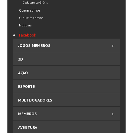
Cadastre-se Grátis
Quem somos
O que fazemos
Notícias
Facebook
JOGOS MEMBROS
3D
3D
Ação
AÇÃO
Cartas
Corrida de Carro
ESPORTE
Corrida de Motos
Espacial
MULTIJOGADORES
Esporte
Futebol
MEMBROS
Luta
Mário
Comprar Plano
AVENTURA
Multijogadores