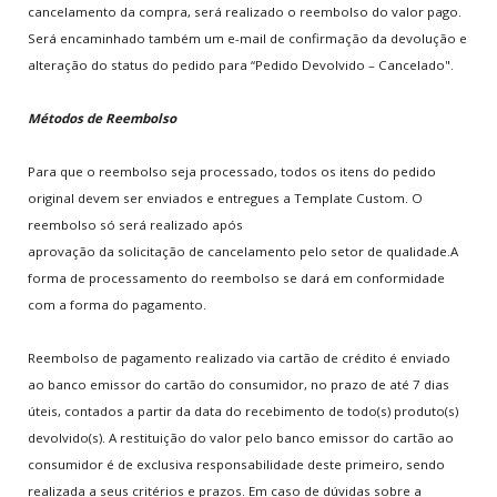
Todos os Termos
cancelamento da compra, será realizado o reembolso do valor pago.
Será encaminhado também um e-mail de confirmação da devolução e
alteração do status do pedido para “Pedido Devolvido – Cancelado".
MAIS
JOGADOS
Métodos de Reembolso
World Cup Penalty
Tennis
Para que o reembolso seja processado, todos os itens do pedido
Call of Duty 2
original devem ser enviados e entregues a Template Custom. O
Super Mario Bros.
reembolso só será realizado após
Arcade Golf
aprovação da solicitação de cancelamento pelo setor de qualidade.A
forma de processamento do reembolso se dará em conformidade
com a forma do pagamento.
MENU
DO USUÁRIO
Reembolso de pagamento realizado via cartão de crédito é enviado
Assinar Plano
ao banco emissor do cartão do consumidor, no prazo de até 7 dias
Cadastre-se
úteis, contados a partir da data do recebimento de todo(s) produto(s)
Login/Conta
devolvido(s). A restituição do valor pelo banco emissor do cartão ao
Meu Perfil
consumidor é de exclusiva responsabilidade deste primeiro, sendo
Lembrete de Senha
realizada a seus critérios e prazos. Em caso de dúvidas sobre a