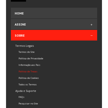
HOME
ASSINE
Comprar Plano
SOBRE
Editar Dados de Faturamento
Termos Legais
Termos e Condições
Termos do Site
Política de Privacidade
Informação aos Pais
Política de Trocas
Política de Cookies
Todos os Termos
Ajuda e Suporte
FAQs
Pesquisar no Site