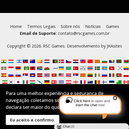
Home
Termos Legais
Sobre nós
Notícias
Games
Email de Suporte:
contato@rscgames.com.br
Copyright © 2026. RSC Games. Desenvolvimento by
JKAsites
Para uma melhor experiência e segurança de
navegação coletamos seus Cookies.Se você aceita e
Click here
to open and
start the chat
now
declara ser maior do que 16 anos por favor confirme:
Eu aceito e confirmo.
Desktop Layout
Chat
(2)