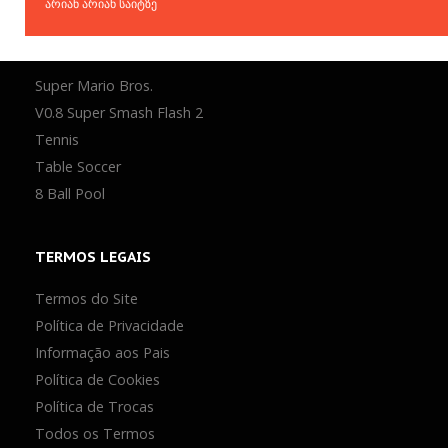
არიან არიან საიტზე
Mais Votados
NOVOS
Atualizados
GAMES
Super Mario Bros.
V0.8 Super Smash Flash 2
Tennis
Table Soccer
8 Ball Pool
TERMOS
LEGAIS
Termos do Site
Política de Privacidade
Informação aos Pais
Política de Cookies
Política de Trocas
Todos os Termos