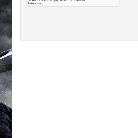
Multijogadores
MEMBROS
Aventura
ESCOLHA
SEU PAÍS