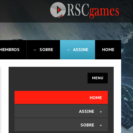
 MEMBROS
SOBRE
ASSINE
HOME
MENU
HOME
ASSINE
Comprar Plano
SOBRE
Editar Dados de Faturamento