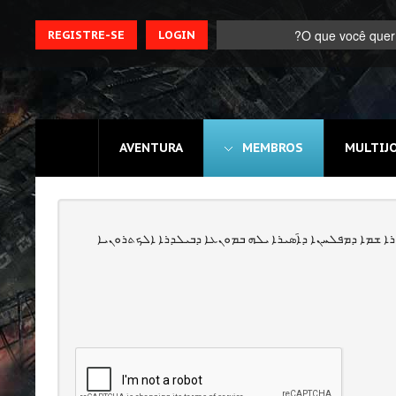
REGISTRE-SE
LOGIN
Registre-se
AVENTURA
MEMBROS
MULTIJ
Home
Assine
Sobre
ܪܐ ܫܡܐ ܕܡܦܠܚܢܐ ܕܐ݇ܣܝܪܐ ܝܠܗ ܒܡܘܢܥܐ ܕܒܝܠܕܪܐ ܐܠܟܬܪܘܢܝܐ
Jogos MEMBROS
3D
Ação
Esporte