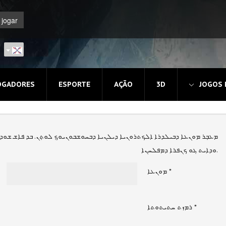
OGADORES
ESPORTE
AÇÃO
3D
JOGOS
ܡܥܒ݂ܪ ܡܘܢܥܐ ܕܒܝܠܕܪܐ ܐܠܟܬܪܘܢܝܐ ܕܝܠܢܝܐ ܕܒܚܘܫܒܘܢܝܘܟܼ ܠܘܬ݂ܢ. ܒܕ ܦܐܫ ܫܘܕ
ܘܕܐܝܬ ܓܘ ܟܢܦܪܐ ܕܡܦܠܚܢܐ.
ܡܘܢܥܐ
*
ܪܡܙܬ ܚܬܝܬܘܬܐ
*