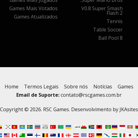
Games Mais Jogados
Super Mario Bros.
Games Mais Votados
V0.8 Super Smash
Flash 2
Games Atualizados
Tennis
Table Soccer
8 Ball Pool
Home
Termos Legais
Sobre nós
Notícias
Games
Email de Suporte:
contato@rscgames.com.br
Copyright © 2026. RSC Games. Desenvolvimento by
JKAsites