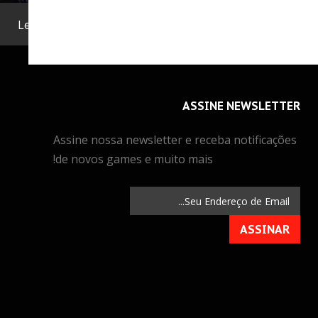
Lembrete de Usuário
.
Home
ܐܢ݇ܬ ܝܘܬ ܠܐܟܼܐ:
ASSINE
NEWSLETTER
Assine nossa newsletter e receba notificações
de novos games e muito mais!
ASSINAR