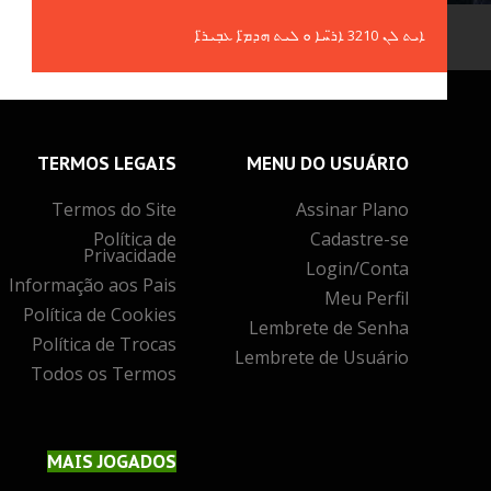
Novos Games
ܐܝܬ ܠܢ 3210 ܐܪ̈ܚܐ ܘ ܠܝܬ ܗܕܡ̈ܐ ܥܒ݂ܝܪ̈ܐ
Mais Jogados
Mais Votados
Atualizados
TERMOS
LEGAIS
MENU
DO USUÁRIO
Termos do Site
Assinar Plano
Política de
Cadastre-se
Privacidade
Login/Conta
Informação aos Pais
Meu Perfil
Política de Cookies
Lembrete de Senha
Política de Trocas
Lembrete de Usuário
Todos os Termos
MAIS
JOGADOS