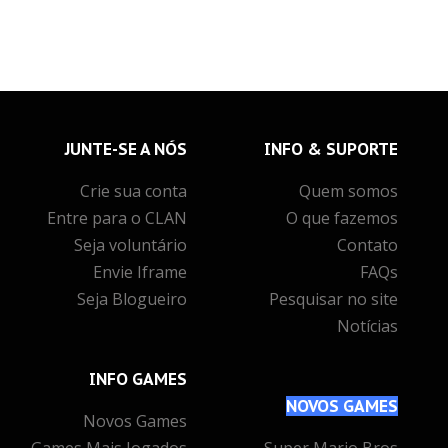
JUNTE-SE
A NÓS
INFO
& SUPORTE
Crie sua conta
Quem somos
Entre para o CLAN
O que fazemos
Seja voluntário
Contato
Envie Iframe
FAQs
Seja Blogueiro
Pesquisar no site
Notícias
INFO
GAMES
NOVOS
GAMES
Novos Games