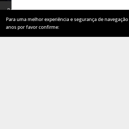
Buradasınız:
Home
.
Lembrete de Usuário
Para uma melhor experiência e segurança de navegação c
anos por favor confirme:
ASSINE
NEWSLETTER
Assine nossa newsletter e receba notificações
de novos games e muito mais!
ASSINAR