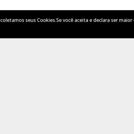
oletamos seus Cookies.Se você aceita e declara ser maior
JUNTE-SE
A NÓS
INFO
& SUPORTE
Crie sua conta
Quem somos
Entre para o CLAN
O que fazemos
Seja voluntário
Contato
Envie Iframe
FAQs
Seja Blogueiro
Pesquisar no site
Notícias
INFO
GAMES
NOVOS
GAMES
Novos Games