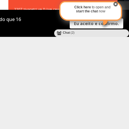
Novos Games
Click here
to open and
2207 ziyaretçi ve 0 üye çevrimiçi
Mais Jogados
start the chat
now
 do que 16
Mais Votados
Eu aceito e confirmo.
Atualizados
Chat
(2)
TERMOS
LEGAIS
MENU
DO USUÁRIO
Termos do Site
Assinar Plano
Política de
Cadastre-se
Privacidade
Login/Conta
Informação aos Pais
Meu Perfil
Política de Cookies
Lembrete de Senha
Política de Trocas
Lembrete de Usuário
Todos os Termos
MAIS
JOGADOS