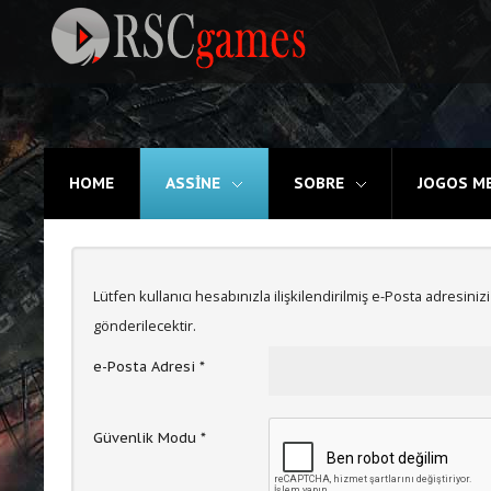
Registre-se
HOME
ASSINE
SOBRE
JOGOS M
Home
Assine
Sobre
Lütfen kullanıcı hesabınızla ilişkilendirilmiş e-Posta adresiniz
gönderilecektir.
Jogos MEMBROS
e-Posta Adresi
*
3D
Ação
Güvenlik Modu
*
Esporte