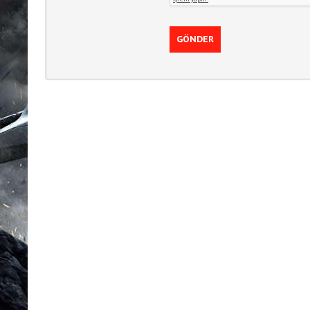
Multijogadores
GÖNDER
MEMBROS
Aventura
ESCOLHA
SEU PAÍS